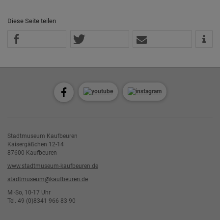
Diese Seite teilen
Stadtmuseum Kaufbeuren
Kaisergäßchen 12-14
87600 Kaufbeuren
www.stadtmuseum-kaufbeuren.de
stadtmuseum@kaufbeuren.de
Mi-So, 10-17 Uhr
Tel. 49 (0)8341 966 83 90