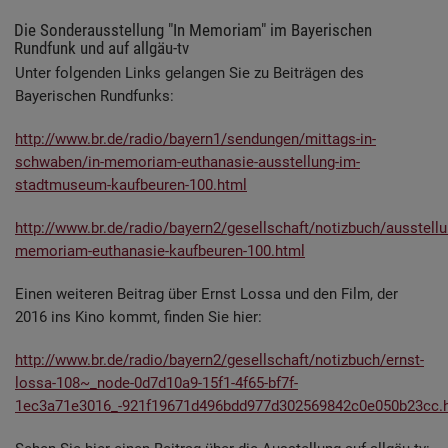
Die Sonderausstellung "In Memoriam" im Bayerischen
Rundfunk und auf allgäu-tv
Unter folgenden Links gelangen Sie zu Beiträgen des
Bayerischen Rundfunks:
http://www.br.de/radio/bayern1/sendungen/mittags-in-
schwaben/in-memoriam-euthanasie-ausstellung-im-
stadtmuseum-kaufbeuren-100.html
http://www.br.de/radio/bayern2/gesellschaft/notizbuch/ausstellu
memoriam-euthanasie-kaufbeuren-100.html
Einen weiteren Beitrag über Ernst Lossa und den Film, der
2016 ins Kino kommt, finden Sie hier:
http://www.br.de/radio/bayern2/gesellschaft/notizbuch/ernst-
lossa-108~_node-0d7d10a9-15f1-4f65-bf7f-
1ec3a71e3016_-921f19671d496bdd977d302569842c0e050b23cc.