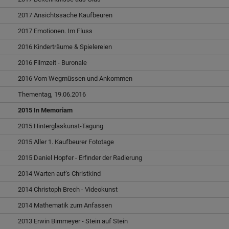
Diese Website nutzt Matomo Analytics für die Auswertung der
Seitenaufrufe als Statistik. Die hierdurch gespeicherten Daten werden
2017 Ansichtssache Kaufbeuren
ausschließlich auf unseren eigenen Servern gespeichert. Eine
Übertragung an Dritte erfolgt nicht. Wir verwenden die Funktion
2017 Emotionen. Im Fluss
AnonymizeIP zur Anonymisierung Ihrer IP-Adresse, so dass diese gekürzt
2016 Kinderträume & Spielereien
wird und nicht mehr Ihrem Besuch auf unserer Internetseite zugeordnet
werden kann.
2016 Filmzeit - Buronale
YouTube / Vimeo
2016 Vom Wegmüssen und Ankommen
Videos werden über die Plattformen YouTube oder Vimeo eingebunden.
Thementag, 19.06.2016
Wir nutzen YouTube im erweiterten Datenschutzmodus. Dieser Modus
2015 In Memoriam
bewirkt laut YouTube, dass YouTube keine Informationen über die
Besucher auf dieser Website speichert, bevor diese sich das Video
2015 Hinterglaskunst-Tagung
ansehen.
2015 Aller 1. Kaufbeurer Fototage
Eingebundene Inhalte
2015 Daniel Hopfer - Erfinder der Radierung
Optional sind externe Inhalte auf den Seiten dieser Website
eingebunden. Das können Kartendienste wie z.B. Google Maps sein
2014 Warten auf's Christkind
oder auch Anwendungen einer externen Website.
2014 Christoph Brech - Videokunst
2014 Mathematik zum Anfassen
2013 Erwin Birnmeyer - Stein auf Stein