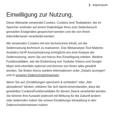
Impressum
Stadtmuseum Kaufbeuren
Naviga
Einwilligung zur Nutzung.
Diese Webseite verwendet Cookies. Cookies sind Textdateien, die im
Speicher und/oder auf einem Datenträger Ihres zum Seitenbesuch
genutzten Endgerätes gespeichert werden und die von Ihrem
Internetbrowser verarbeitet werden.
Wir verwenden Cookies mit rein technischem Inhalt, um die
Kaufbeuren unterm Hakenkreuz. Eine Stadt geht auf Spurensuche
Seitennutzung technisch zu realisieren. Das Webanalyse-Tool Matomo
Himmel, Holz & Heilige - Die Weilheimer Schule und der Beginn der
Analytics mit IP Anonymisierung ermöglicht uns eine Analyse der
bayerischen Barockskulptur
Seitennutzung, wenn Sie uns hierzu Ihre Einwilligung erteilen. Weitere
Funktionalitäten, wie die Einbindung von Youtube-Videos und Google
Provenienzforschung
Maps sind ebenfalls optional und können von Ihnen aktiv gewählt
werden. Sie finden hierzu weitere Informationen unter „Details anzeigen“
Familien Museen Allgäu
und in
unseren Datenschutzhinweisen
.
Archiv Sonderausstellungen
Wenn Sie auf „Einstellungen speichern & schließen“ oder „Alle
akzeptieren“ klicken, erklären Sie sich damit einverstanden, dass die
2026 Upbeat² - Förderpreis Kaufbeurer Künstlerstiftung
gewählten Cookies/Funktionalitäten für diesen Zweck verarbeitet werden.
Sie können Ihre Auswahl jederzeit mit Wirkung für die Zukunft ändern
2025 Allgäuer Fotopioniere. Auguste Städele und die Heimhuber-
oder widerrufen indem Sie unsere Einstellungs-Verwaltung in den
Brüder ... und eine kleine Kaufbeurer Fotogeschichte
Datenschutzhinweisen nutzen.
2025 Pride Revolt. Eine Ausstellung von Allgäu Pride