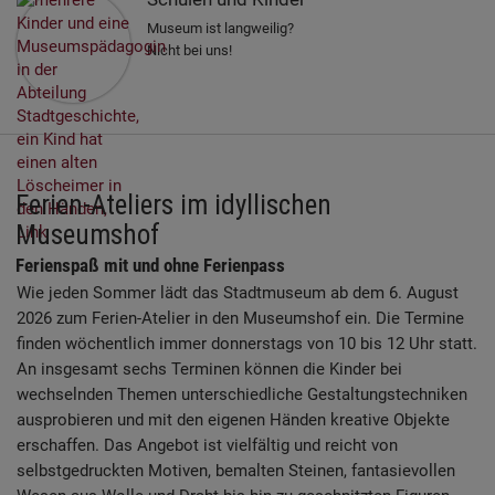
Diese Website nutzt Matomo Analytics für die Auswertung der
Seitenaufrufe als Statistik. Die hierdurch gespeicherten Daten werden
Museum ist langweilig?
ausschließlich auf unseren eigenen Servern gespeichert. Eine
Nicht bei uns!
Übertragung an Dritte erfolgt nicht. Wir verwenden die Funktion
AnonymizeIP zur Anonymisierung Ihrer IP-Adresse, so dass diese gekürzt
wird und nicht mehr Ihrem Besuch auf unserer Internetseite zugeordnet
werden kann.
YouTube / Vimeo
Ferien-Ateliers im idyllischen
Videos werden über die Plattformen YouTube oder Vimeo eingebunden.
Wir nutzen YouTube im erweiterten Datenschutzmodus. Dieser Modus
Museumshof
bewirkt laut YouTube, dass YouTube keine Informationen über die
Besucher auf dieser Website speichert, bevor diese sich das Video
Ferienspaß mit und ohne Ferienpass
ansehen.
Wie jeden Sommer lädt das Stadtmuseum ab dem 6. August
2026 zum Ferien-Atelier in den Museumshof ein. Die Termine
Eingebundene Inhalte
finden wöchentlich immer donnerstags von 10 bis 12 Uhr statt.
Optional sind externe Inhalte auf den Seiten dieser Website
An insgesamt sechs Terminen können die Kinder bei
eingebunden. Das können Kartendienste wie z.B. Google Maps sein
wechselnden Themen unterschiedliche Gestaltungstechniken
oder auch Anwendungen einer externen Website.
ausprobieren und mit den eigenen Händen kreative Objekte
erschaffen. Das Angebot ist vielfältig und reicht von
selbstgedruckten Motiven, bemalten Steinen, fantasievollen