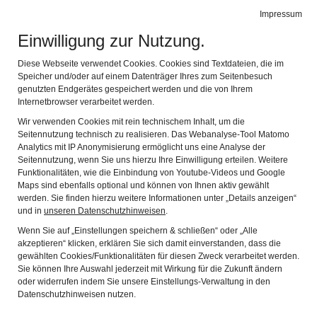
Impressum
Stadtmuseum Kaufbeuren
Naviga
Einwilligung zur Nutzung.
Diese Webseite verwendet Cookies. Cookies sind Textdateien, die im
Speicher und/oder auf einem Datenträger Ihres zum Seitenbesuch
genutzten Endgerätes gespeichert werden und die von Ihrem
Internetbrowser verarbeitet werden.
Kaufbeuren unterm Hakenkreuz. Eine Stadt geht auf Spurensuche
Wir verwenden Cookies mit rein technischem Inhalt, um die
Seitennutzung technisch zu realisieren. Das Webanalyse-Tool Matomo
Himmel, Holz & Heilige - Die Weilheimer Schule und der Beginn der
Analytics mit IP Anonymisierung ermöglicht uns eine Analyse der
bayerischen Barockskulptur
Seitennutzung, wenn Sie uns hierzu Ihre Einwilligung erteilen. Weitere
Führungen für Erwachsene
Funktionalitäten, wie die Einbindung von Youtube-Videos und Google
Maps sind ebenfalls optional und können von Ihnen aktiv gewählt
Veranstaltungen im Stadtmuseum
werden. Sie finden hierzu weitere Informationen unter „Details anzeigen“
und in
unseren Datenschutzhinweisen
.
Führungen für Kinder und Familien
Wenn Sie auf „Einstellungen speichern & schließen“ oder „Alle
Angebote für Kindergärten und Schulen
akzeptieren“ klicken, erklären Sie sich damit einverstanden, dass die
gewählten Cookies/Funktionalitäten für diesen Zweck verarbeitet werden.
Provenienzforschung
Sie können Ihre Auswahl jederzeit mit Wirkung für die Zukunft ändern
Familien Museen Allgäu
oder widerrufen indem Sie unsere Einstellungs-Verwaltung in den
Datenschutzhinweisen nutzen.
Archiv Sonderausstellungen