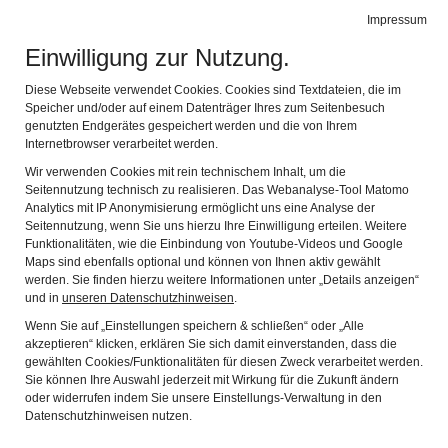
Impressum
Stadtmuseum Kaufbeuren
Naviga
Einwilligung zur Nutzung.
Diese Webseite verwendet Cookies. Cookies sind Textdateien, die im
Speicher und/oder auf einem Datenträger Ihres zum Seitenbesuch
genutzten Endgerätes gespeichert werden und die von Ihrem
Internetbrowser verarbeitet werden.
Unser Auftrag
Wir verwenden Cookies mit rein technischem Inhalt, um die
Seitennutzung technisch zu realisieren. Das Webanalyse-Tool Matomo
Mitarbeiterinnen und Mitarbeiter
Analytics mit IP Anonymisierung ermöglicht uns eine Analyse der
Verwaltung
Seitennutzung, wenn Sie uns hierzu Ihre Einwilligung erteilen. Weitere
Funktionalitäten, wie die Einbindung von Youtube-Videos und Google
Sammlung und Technik
Maps sind ebenfalls optional und können von Ihnen aktiv gewählt
werden. Sie finden hierzu weitere Informationen unter „Details anzeigen“
Bundesfreiwilligendienst 2026/27
und in
unseren Datenschutzhinweisen
.
Team Vermittlung
Wenn Sie auf „Einstellungen speichern & schließen“ oder „Alle
akzeptieren“ klicken, erklären Sie sich damit einverstanden, dass die
Verstärkung gesucht!
gewählten Cookies/Funktionalitäten für diesen Zweck verarbeitet werden.
Museumsgeschichte
Sie können Ihre Auswahl jederzeit mit Wirkung für die Zukunft ändern
oder widerrufen indem Sie unsere Einstellungs-Verwaltung in den
Kaufbeurer Hinterglasbilder auf Bavarikon + Google Arts & Culture
Datenschutzhinweisen nutzen.