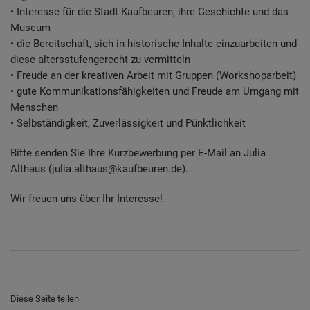
Diese Website nutzt Matomo Analytics für die Auswertung der
• Interesse für die Stadt Kaufbeuren, ihre Geschichte und das
Seitenaufrufe als Statistik. Die hierdurch gespeicherten Daten werden
Museum
ausschließlich auf unseren eigenen Servern gespeichert. Eine
Übertragung an Dritte erfolgt nicht. Wir verwenden die Funktion
• die Bereitschaft, sich in historische Inhalte einzuarbeiten und
AnonymizeIP zur Anonymisierung Ihrer IP-Adresse, so dass diese gekürzt
diese altersstufengerecht zu vermitteln
wird und nicht mehr Ihrem Besuch auf unserer Internetseite zugeordnet
• Freude an der kreativen Arbeit mit Gruppen (Workshoparbeit)
werden kann.
• gute Kommunikationsfähigkeiten und Freude am Umgang mit
YouTube / Vimeo
Menschen
• Selbständigkeit, Zuverlässigkeit und Pünktlichkeit
Videos werden über die Plattformen YouTube oder Vimeo eingebunden.
Wir nutzen YouTube im erweiterten Datenschutzmodus. Dieser Modus
bewirkt laut YouTube, dass YouTube keine Informationen über die
Bitte senden Sie Ihre Kurzbewerbung per E-Mail an Julia
Besucher auf dieser Website speichert, bevor diese sich das Video
Althaus (julia.althaus@kaufbeuren.de).
ansehen.
Wir freuen uns über Ihr Interesse!
Eingebundene Inhalte
Optional sind externe Inhalte auf den Seiten dieser Website
eingebunden. Das können Kartendienste wie z.B. Google Maps sein
oder auch Anwendungen einer externen Website.
Diese Seite teilen