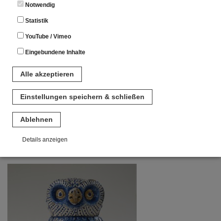
Notwendig
responsibilities it entailed for the town and its citizens.
Statistik
Group size, max. 15
YouTube / Vimeo
Price per tour: € 40 plus museum admission
Duration of tour: 1 hour
Eingebundene Inhalte
Pre-booking required!
Alle akzeptieren
Einstellungen speichern & schließen
Header: Melanie Gotschke / Stadtmuseum Kaufbeuren
Ablehnen
Photo on the right side: © Stadtmuseum Kaufbeuren
Details anzeigen
Notwendig
Diese Cookies sind für den Betrieb der Seite unbedingt notwendig.
Hierbei werden keinerlei personenbezogenen Daten gespeichert.
Lediglich eine anonyme Session-ID wird hinterlegt.
Statistik