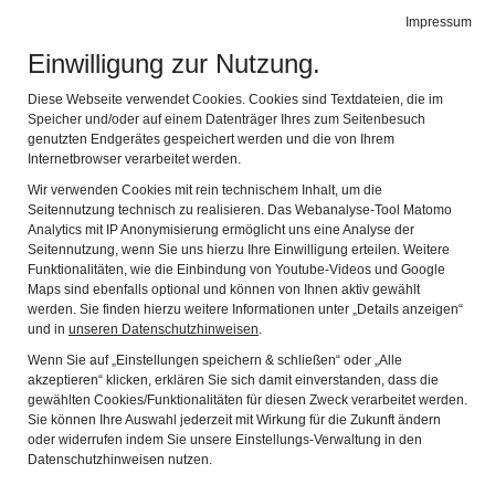
Impressum
Stadtmuseum Kaufbeuren
Naviga
Einwilligung zur Nutzung.
Diese Webseite verwendet Cookies. Cookies sind Textdateien, die im
Speicher und/oder auf einem Datenträger Ihres zum Seitenbesuch
genutzten Endgerätes gespeichert werden und die von Ihrem
Internetbrowser verarbeitet werden.
Typical Kaufbeuren
Wir verwenden Cookies mit rein technischem Inhalt, um die
Seitennutzung technisch zu realisieren. Das Webanalyse-Tool Matomo
The Imperial Town of Kaufbeuren
Analytics mit IP Anonymisierung ermöglicht uns eine Analyse der
Crosses and Saints
Seitennutzung, wenn Sie uns hierzu Ihre Einwilligung erteilen. Weitere
Funktionalitäten, wie die Einbindung von Youtube-Videos und Google
The Good Things in Life
Maps sind ebenfalls optional und können von Ihnen aktiv gewählt
werden. Sie finden hierzu weitere Informationen unter „Details anzeigen“
Urban Traces
und in
unseren Datenschutzhinweisen
.
Wenn Sie auf „Einstellungen speichern & schließen“ oder „Alle
akzeptieren“ klicken, erklären Sie sich damit einverstanden, dass die
Urban Traces - a museum tour through the Imperial town
gewählten Cookies/Funktionalitäten für diesen Zweck verarbeitet werden.
Sie können Ihre Auswahl jederzeit mit Wirkung für die Zukunft ändern
Discover the history of the Imperial Town of Kaufbeuren. What
oder widerrufen indem Sie unsere Einstellungs-Verwaltung in den
Datenschutzhinweisen nutzen.
was so special about an Imperial town in the Middle Ages? In
this tour you will find out about the privileges and