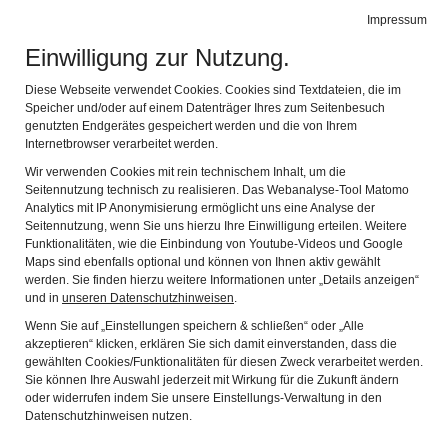
Impressum
Stadtmuseum Kaufbeuren
Naviga
Einwilligung zur Nutzung.
Diese Webseite verwendet Cookies. Cookies sind Textdateien, die im
Speicher und/oder auf einem Datenträger Ihres zum Seitenbesuch
genutzten Endgerätes gespeichert werden und die von Ihrem
Internetbrowser verarbeitet werden.
Typical Kaufbeuren
Wir verwenden Cookies mit rein technischem Inhalt, um die
Seitennutzung technisch zu realisieren. Das Webanalyse-Tool Matomo
The Imperial Town of Kaufbeuren
Analytics mit IP Anonymisierung ermöglicht uns eine Analyse der
Crosses and Saints
Seitennutzung, wenn Sie uns hierzu Ihre Einwilligung erteilen. Weitere
Funktionalitäten, wie die Einbindung von Youtube-Videos und Google
The Good Things in Life
Maps sind ebenfalls optional und können von Ihnen aktiv gewählt
werden. Sie finden hierzu weitere Informationen unter „Details anzeigen“
Urban Traces
und in
unseren Datenschutzhinweisen
.
Wenn Sie auf „Einstellungen speichern & schließen“ oder „Alle
akzeptieren“ klicken, erklären Sie sich damit einverstanden, dass die
The Good Things in Life -
gewählten Cookies/Funktionalitäten für diesen Zweck verarbeitet werden.
of parlours, furniture, bonnets and the like
Sie können Ihre Auswahl jederzeit mit Wirkung für die Zukunft ändern
oder widerrufen indem Sie unsere Einstellungs-Verwaltung in den
"The Good Things in Life" is the title of the collection with
Datenschutzhinweisen nutzen.
which Kaufbeuren’s Stadtmuseum created a stir in the world of