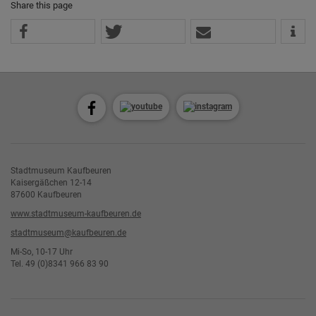
Share this page
Stadtmuseum Kaufbeuren
Kaisergäßchen 12-14
87600 Kaufbeuren
www.stadtmuseum-kaufbeuren.de
stadtmuseum@kaufbeuren.de
Mi-So, 10-17 Uhr
Tel. 49 (0)8341 966 83 90