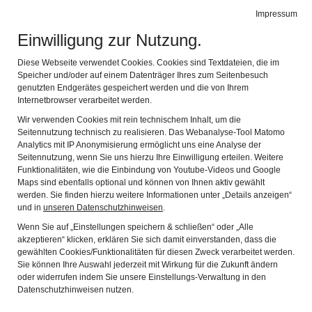
Impressum
Stadtmuseum Kaufbeuren
Naviga
Einwilligung zur Nutzung.
Diese Webseite verwendet Cookies. Cookies sind Textdateien, die im
Speicher und/oder auf einem Datenträger Ihres zum Seitenbesuch
genutzten Endgerätes gespeichert werden und die von Ihrem
Internetbrowser verarbeitet werden.
Typical Kaufbeuren
Wir verwenden Cookies mit rein technischem Inhalt, um die
Seitennutzung technisch zu realisieren. Das Webanalyse-Tool Matomo
The Imperial Town of Kaufbeuren
Analytics mit IP Anonymisierung ermöglicht uns eine Analyse der
Crosses and Saints
Seitennutzung, wenn Sie uns hierzu Ihre Einwilligung erteilen. Weitere
Funktionalitäten, wie die Einbindung von Youtube-Videos und Google
The Good Things in Life
Maps sind ebenfalls optional und können von Ihnen aktiv gewählt
werden. Sie finden hierzu weitere Informationen unter „Details anzeigen“
Urban Traces
und in
unseren Datenschutzhinweisen
.
Wenn Sie auf „Einstellungen speichern & schließen“ oder „Alle
akzeptieren“ klicken, erklären Sie sich damit einverstanden, dass die
Typical Kaufbeuren – of religion, glass paintings and textiles
gewählten Cookies/Funktionalitäten für diesen Zweck verarbeitet werden.
Sie können Ihre Auswahl jederzeit mit Wirkung für die Zukunft ändern
The tour gives an insight into the unique Protestant
glass
oder widerrufen indem Sie unsere Einstellungs-Verwaltung in den
Datenschutzhinweisen nutzen.
paintings
created in Kaufbeuren between 1740 und 1780. At
that time, Kaufbeuren was one of the few
bi-confessional