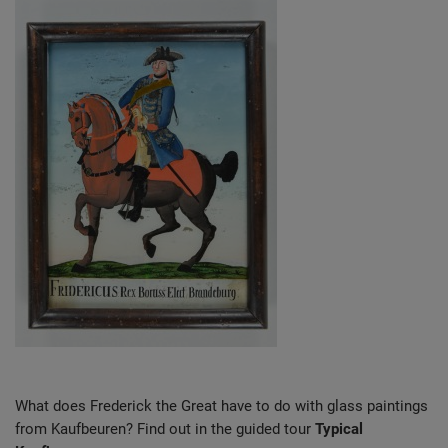
Diese Website nutzt Matomo Analytics für die Auswertung der
Seitenaufrufe als Statistik. Die hierdurch gespeicherten Daten werden
ausschließlich auf unseren eigenen Servern gespeichert. Eine
Übertragung an Dritte erfolgt nicht. Wir verwenden die Funktion
AnonymizeIP zur Anonymisierung Ihrer IP-Adresse, so dass diese gekürzt
wird und nicht mehr Ihrem Besuch auf unserer Internetseite zugeordnet
werden kann.
YouTube / Vimeo
Videos werden über die Plattformen YouTube oder Vimeo eingebunden.
Wir nutzen YouTube im erweiterten Datenschutzmodus. Dieser Modus
bewirkt laut YouTube, dass YouTube keine Informationen über die
Besucher auf dieser Website speichert, bevor diese sich das Video
ansehen.
Eingebundene Inhalte
Optional sind externe Inhalte auf den Seiten dieser Website
eingebunden. Das können Kartendienste wie z.B. Google Maps sein
oder auch Anwendungen einer externen Website.
What does Frederick the Great have to do with glass paintings
from Kaufbeuren? Find out in the guided tour
Typical