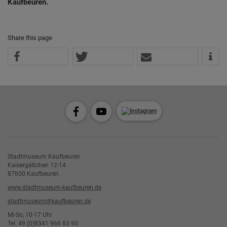
Kaufbeuren.
Share this page
Stadtmuseum Kaufbeuren
Kaisergäßchen 12-14
87600 Kaufbeuren
www.stadtmuseum-kaufbeuren.de
stadtmuseum@kaufbeuren.de
Mi-So, 10-17 Uhr
Tel. 49 (0)8341 966 83 90